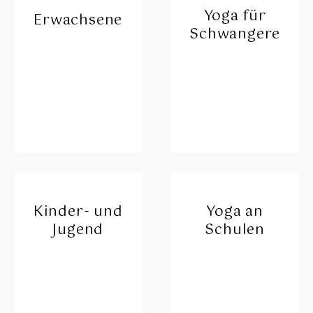
Yoga für
Erwachsene
Schwangere
✳︎
✳︎
Kinder- und
Yoga an
Jugend
Schulen
✳︎
✳︎