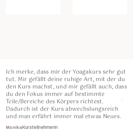
Ich merke, dass mir der Yoagakurs sehr gut
Ic
tut. Mir gefällt deine ruhige Art, mit der du
üb
den Kurs machst, und mir gefällt auch, dass
k
du den Fokus immer auf bestimmte
da
Teile/Bereiche des Körpers richtest.
si
Dadurch ist der Kurs abwechslungsreich
ic
und man erfährt immer mal etwas Neues.
Ma
Kursteilnehmerin
Monika